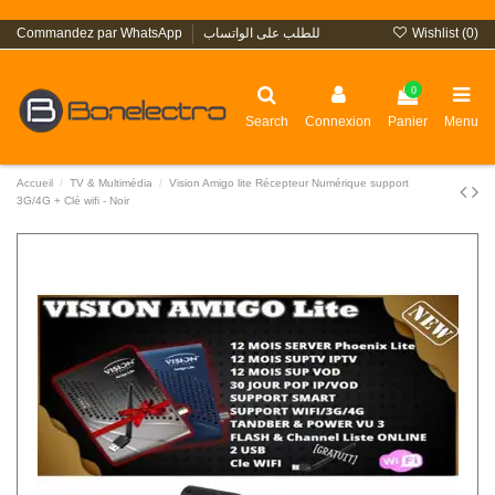
Wishlist (
0
)
Commandez par WhatsApp
للطلب على الواتساب
0
Search
Connexion
Panier
Menu
Accueil
TV & Multimédia
Vision Amigo lite Récepteur Numérique support
3G/4G + Clé wifi - Noir