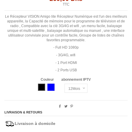
TTC
Le Récepteur VISION Amigo lite Récepteur Numérique est l'un des meilleurs
appareille, la Capacité de mémoire pour le programme de télévision et de
radio , Compatible avec la clé 3G/4G et wifi , un menu facile, balayage
unique et multi-satellite , balayage automatique ou manuel , une interface
utilisateur conviviale pour un contrôle facile, Groupe de listes de chaînes
favorites programmable.
- Full HD 1080p
- 3G/4G, wifi
- 1 Port HDMI
- 2 Ports USB
Couleur
abonnement IPTV
Noir
Bleu
LIVRAISON & RETOURS
Livraison à domicile