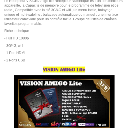
Le Récepteur VISION Amigo lite Récepteur Numérique est l'un des meilleurs
appareille, la Capacité de mémoire pour le programme de télévision et de
radio , Compatible avec la clé 3G/4G et wifi , un menu facile, balayage
unique et multi-satellite , balayage automatique ou manuel , une interface
utilisateur conviviale pour un contrôle facile, Groupe de listes de chaînes
favorites programmable.
Fiche technique :
- Full HD 1080p
- 3G/4G, wifi
- 1 Port HDMI
- 2 Ports USB