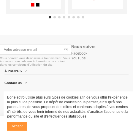
Nous suivre
Facebook
YouTube
Vous pouvez vous désinscrire à tout moment. Vous
trouverez pour cela nos informations de contact
dans les conditions d'utilisation du site.
À PROPOS
Contact us
Follow us
Bonelectro utilise plusieurs types de cookies afin de vous offrir l'expérience
la plus fluide possible. Le dépôt de cookies nous permet, ainsi qu'à nos
partenaires, de vous proposer des offres et contenus adaptés à vos centres
Newsletter
d'intérêts, de vous tenir informé de nos actualités, d'analiser l'audience et la
performance du site et d'effectuer des statistiques.
Ajouter au panier
Accept
Copyright © 2026 Bonelectro,Tous les droits sont réservés.